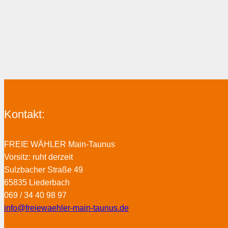
Kontakt:
FREIE WÄHLER Main-Taunus
Vorsitz: ruht derzeit
Sulzbacher Straße 49
65835 Liederbach
069 / 34 40 98 97
info@freiewaehler-main-taunus.de