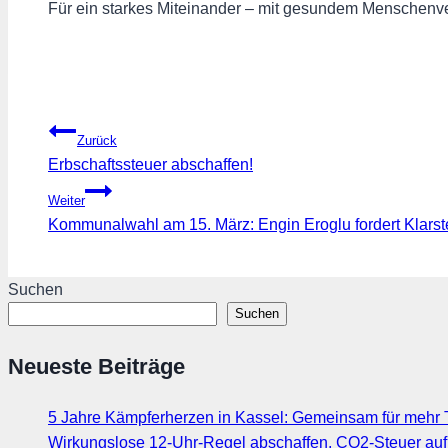
Für ein starkes Miteinander – mit gesundem Menschenve
Beitragsnavigation
Zurück
Erbschaftssteuer abschaffen!
Weiter
Kommunalwahl am 15. März: Engin Eroglu fordert Klarst
Suchen
Suchen
Neueste Beiträge
5 Jahre Kämpferherzen in Kassel: Gemeinsam für mehr T
Wirkungslose 12-Uhr-Regel abschaffen, CO2-Steuer au