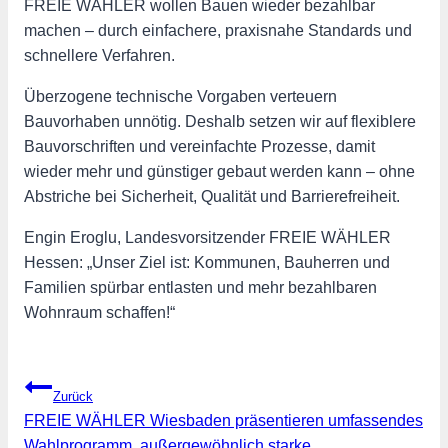
FREIE WÄHLER wollen Bauen wieder bezahlbar
machen – durch einfachere, praxisnahe Standards und
schnellere Verfahren.
Überzogene technische Vorgaben verteuern
Bauvorhaben unnötig. Deshalb setzen wir auf flexiblere
Bauvorschriften und vereinfachte Prozesse, damit
wieder mehr und günstiger gebaut werden kann – ohne
Abstriche bei Sicherheit, Qualität und Barrierefreiheit.
Engin Eroglu, Landesvorsitzender FREIE WÄHLER
Hessen: „Unser Ziel ist: Kommunen, Bauherren und
Familien spürbar entlasten und mehr bezahlbaren
Wohnraum schaffen!“
Beitragsnavigation
Zurück
FREIE WÄHLER Wiesbaden präsentieren umfassendes
Wahlprogramm, außergewöhnlich starke