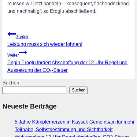
müssen wir jetzt handeln – konsequent, flächendeckend
und nachhaltig“, so Eroglu abschließend.
Beitragsnavigation
Zurück
Leistung muss sich wieder lohnen!
Weiter
Engin Eroglu fordert Abschaffung der 12-Uhr-Regel und
Aussetzung der CO₂-Steuer
Suchen
Suchen
Neueste Beiträge
5 Jahre Kämpferherzen in Kassel: Gemeinsam für mehr
Teilhabe, Selbstbestimmung und Sichtbarkeit