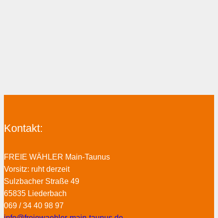
Kontakt:
FREIE WÄHLER Main-Taunus
Vorsitz: ruht derzeit
Sulzbacher Straße 49
65835 Liederbach
069 / 34 40 98 97
info@freiewaehler-main-taunus.de