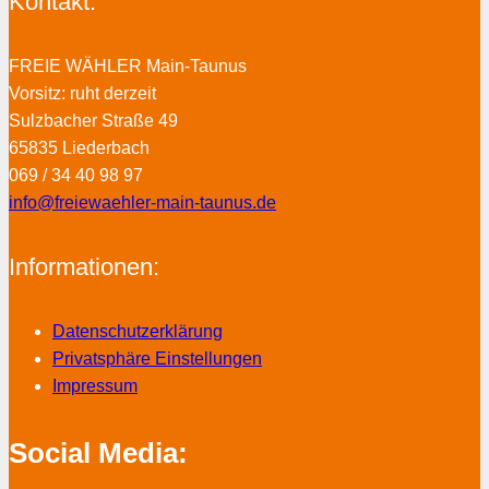
Kontakt:
FREIE WÄHLER Main-Taunus
Vorsitz: ruht derzeit
Sulzbacher Straße 49
65835 Liederbach
069 / 34 40 98 97
info@freiewaehler-main-taunus.de
Informationen:
Datenschutzerklärung
Privatsphäre Einstellungen
Impressum
Social Media: