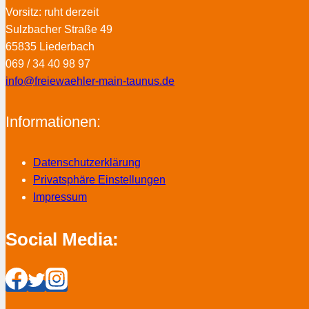
Vorsitz: ruht derzeit
Sulzbacher Straße 49
65835 Liederbach
069 / 34 40 98 97
info@freiewaehler-main-taunus.de
Informationen:
Datenschutzerklärung
Privatsphäre Einstellungen
Impressum
Social Media: