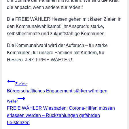
die Stimme der Familien mit Kindern. Wir sind die Kraft,
die anpackt, wenn andere nur reden.“
Die FREIE WÄHLER Hessen gehen mit klaren Zielen in
den Kommunalwahlkampf. Ihr Anspruch: starke,
selbstbestimmte und zukunftsfähige Kommunen.
Die Kommunalwahl wird der Aufbruch – für starke
Kommunen, für unsere Familien mit Kindern, für
Hessen. Jetzt FREIE WÄHLER!
Beitragsnavigation
Zurück
Bürgerschaftliches Engagement stärker würdigen
Weiter
FREIE WÄHLER Wiesbaden: Corona-Hilfen müssen
erlassen werden – Rückzahlungen gefährden
Existenzen