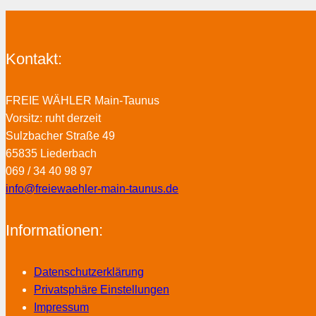
Kontakt:
FREIE WÄHLER Main-Taunus
Vorsitz: ruht derzeit
Sulzbacher Straße 49
65835 Liederbach
069 / 34 40 98 97
info@freiewaehler-main-taunus.de
Informationen:
Datenschutzerklärung
Privatsphäre Einstellungen
Impressum