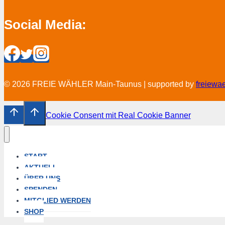
Social Media:
© 2026 FREIE WÄHLER Main-Taunus | supported by
freiewa
Cookie Consent mit Real Cookie Banner
START
AKTUELL
ÜBER UNS
SPENDEN
MITGLIED WERDEN
SHOP