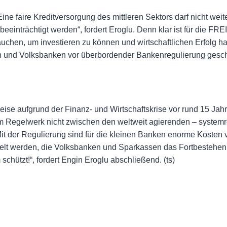
e faire Kreditversorgung des mittleren Sektors darf nicht weiter
beeinträchtigt werden“, fordert Eroglu. Denn klar ist für die 
auchen, um investieren zu können und wirtschaftlichen Erfolg
sen und Volksbanken vor überbordender Bankenregulierung gesch
se aufgrund der Finanz- und Wirtschaftskrise vor rund 15 Jahre
hrem Regelwerk nicht zwischen den weltweit agierenden – syst
it der Regulierung sind für die kleinen Banken enorme Kosten 
elt werden, die Volksbanken und Sparkassen das Fortbestehen 
chützt!“, fordert Engin Eroglu abschließend. (ts)