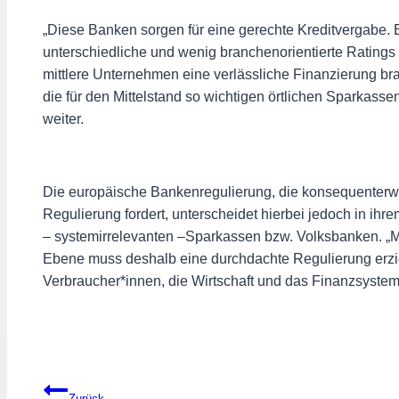
„Diese Banken sorgen für eine gerechte Kreditvergabe. Ein
unterschiedliche und wenig branchenorientierte Ratings 
mittlere Unternehmen eine verlässliche Finanzierung br
die für den Mittelstand so wichtigen örtlichen Sparkas
weiter.
Die europäische Bankenregulierung, die konsequenterwei
Regulierung fordert, unterscheidet hierbei jedoch in i
– systemirrelevanten –Sparkassen bzw. Volksbanken. „M
Ebene muss deshalb eine durchdachte Regulierung erzi
Verbraucher*innen, die Wirtschaft und das Finanzsystem s
Beitragsnavigation
Zurück