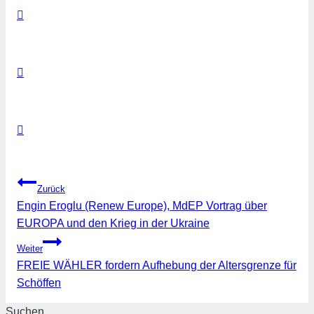
Beitragsnavigation
Zurück
Engin Eroglu (Renew Europe), MdEP Vortrag über
EUROPA und den Krieg in der Ukraine
Weiter
FREIE WÄHLER fordern Aufhebung der Altersgrenze für
Schöffen
Suchen