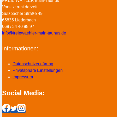
FREIE WÄHLER Main-Taunus
Vorsitz: ruht derzeit
Sulzbacher Straße 49
65835 Liederbach
069 / 34 40 98 97
info@freiewaehler-main-taunus.de
Informationen:
Datenschutzerklärung
Privatsphäre Einstellungen
Impressum
Social Media: