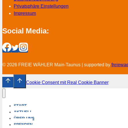
Privatsphäre Einstellungen
Impressum
Social Media:
© 2026 FREIE WÄHLER Main-Taunus | supported by
freiewa
Cookie Consent mit Real Cookie Banner
START
AKTUELL
ÜBER UNS
SPENDEN