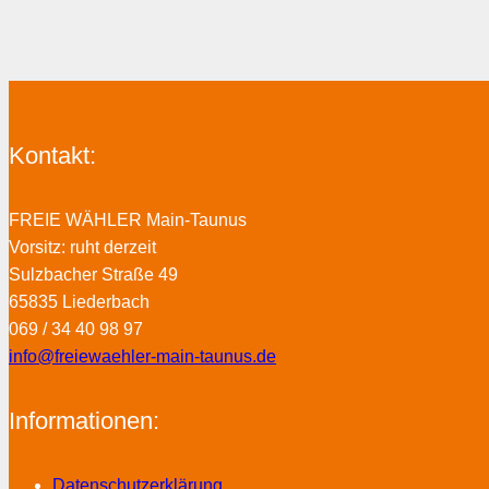
Kontakt:
FREIE WÄHLER Main-Taunus
Vorsitz: ruht derzeit
Sulzbacher Straße 49
65835 Liederbach
069 / 34 40 98 97
info@freiewaehler-main-taunus.de
Informationen:
Datenschutzerklärung