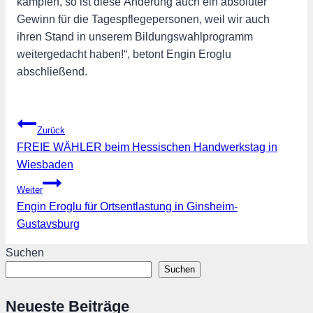
kämpfen, so ist diese Änderung auch ein absoluter
Gewinn für die Tagespflegepersonen, weil wir auch
ihren Stand in unserem Bildungswahlprogramm
weitergedacht haben!“, betont Engin Eroglu
abschließend.
Beitragsnavigation
Zurück
FREIE WÄHLER beim Hessischen Handwerkstag in
Wiesbaden
Weiter
Engin Eroglu für Ortsentlastung in Ginsheim-
Gustavsburg
Suchen
Suchen
Neueste Beiträge