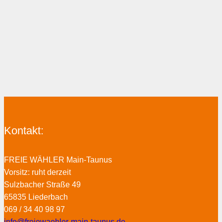
Kontakt:
FREIE WÄHLER Main-Taunus
Vorsitz: ruht derzeit
Sulzbacher Straße 49
65835 Liederbach
069 / 34 40 98 97
info@freiewaehler-main-taunus.de