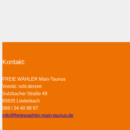
Kontakt:
FREIE WÄHLER Main-Taunus
Vorsitz: ruht derzeit
Sulzbacher Straße 49
65835 Liederbach
069 / 34 40 98 97
info@freiewaehler-main-taunus.de