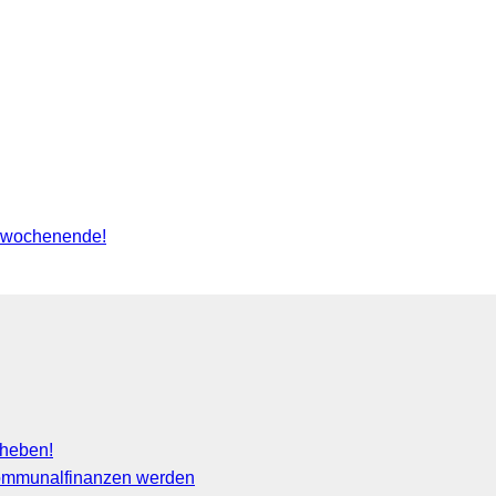
tswochenende!
fheben!
 Kommunalfinanzen werden