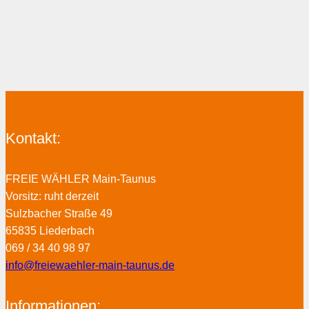
Kontakt:
FREIE WÄHLER Main-Taunus
Vorsitz: ruht derzeit
Sulzbacher Straße 49
65835 Liederbach
069 / 34 40 98 97
info@freiewaehler-main-taunus.de
Informationen: