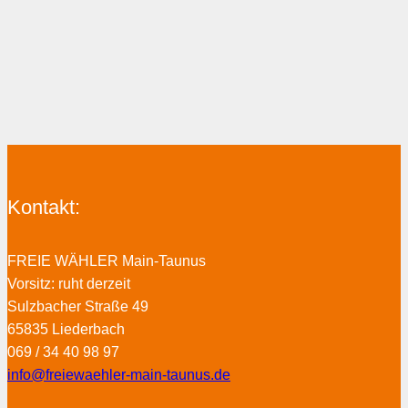
Kontakt:
FREIE WÄHLER Main-Taunus
Vorsitz: ruht derzeit
Sulzbacher Straße 49
65835 Liederbach
069 / 34 40 98 97
info@freiewaehler-main-taunus.de