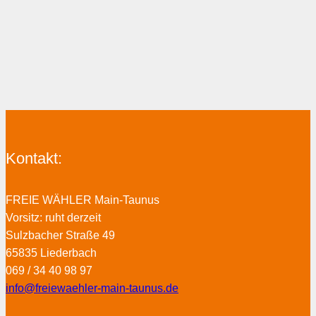
Kontakt:
FREIE WÄHLER Main-Taunus
Vorsitz: ruht derzeit
Sulzbacher Straße 49
65835 Liederbach
069 / 34 40 98 97
info@freiewaehler-main-taunus.de