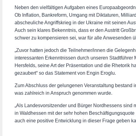
Neben den vielfältigen Aufgaben eines Europaabgeordne
Ob Inflation, Bankreform, Umgang mit Diktaturen, Millia
abscheuliche Angriffskrieg in der Ukraine mit seinen Au
Auch sein klares Bekenntnis, dass er den Austritt Groß
schwer zu kompensieren sei, war für alle Anwesenden 
„Zuvor hatten jedoch die Teilnehmer/innen die Gelegenhe
interessanten Erkenntnissen durch unseren Stadtführer M
Hersfelds, seine Art der Präsentation und die Rhetorik h
gezaubert“ so das Statement von Engin Eroglu.
Zum Abschluss der gelungenen Veranstaltung bestand in
was zahlreich in Anspruch genommen wurde.
„Als Landesvorsitzender und Bürger Nordhessens sind mi
in Waldhessen mit der sehr hohen Beschäftigungsquote und
auch eine positive Entwicklung in dieser Frage geben 