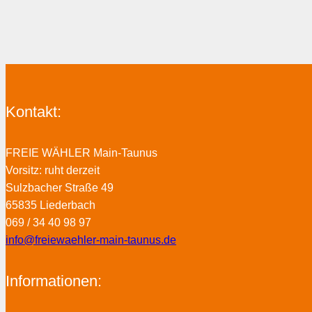
Kontakt:
FREIE WÄHLER Main-Taunus
Vorsitz: ruht derzeit
Sulzbacher Straße 49
65835 Liederbach
069 / 34 40 98 97
info@freiewaehler-main-taunus.de
Informationen: