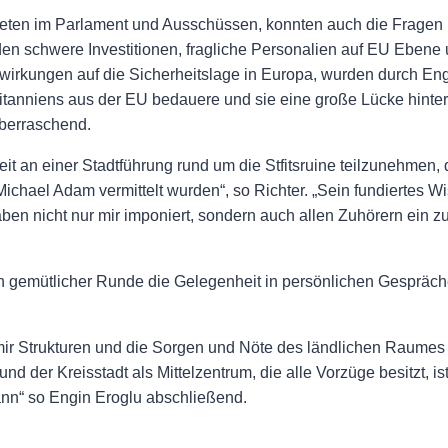
ten im Parlament und Ausschüssen, konnten auch die Fragen u
rden schwere Investitionen, fragliche Personalien auf EU Ebene 
swirkungen auf die Sicherheitslage in Europa, wurden durch Engi
britanniens aus der EU bedauere und sie eine große Lücke hinte
überraschend.
it an einer Stadtführung rund um die Stfitsruine teilzunehmen, 
ichael Adam vermittelt wurden“, so Richter. „Sein fundiertes 
aben nicht nur mir imponiert, sondern auch allen Zuhörern ein z
 gemütlicher Runde die Gelegenheit in persönlichen Gesprächen
r Strukturen und die Sorgen und Nöte des ländlichen Raumes b
 der Kreisstadt als Mittelzentrum, die alle Vorzüge besitzt, is
kann“ so Engin Eroglu abschließend.