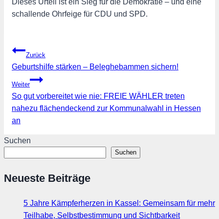
Dieses Urteil ist ein Sieg für die Demokratie – und eine
schallende Ohrfeige für CDU und SPD.
Beitragsnavigation
Zurück
Geburtshilfe stärken – Beleghebammen sichern!
Weiter
So gut vorbereitet wie nie: FREIE WÄHLER treten
nahezu flächendeckend zur Kommunalwahl in Hessen
an
Suchen
Suchen
Neueste Beiträge
5 Jahre Kämpferherzen in Kassel: Gemeinsam für mehr
Teilhabe, Selbstbestimmung und Sichtbarkeit