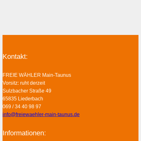
Kontakt:
FREIE WÄHLER Main-Taunus
Vorsitz: ruht derzeit
Sulzbacher Straße 49
65835 Liederbach
069 / 34 40 98 97
info@freiewaehler-main-taunus.de
Informationen: