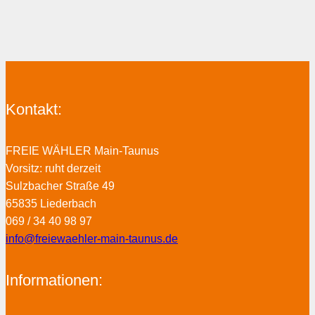
Kontakt:
FREIE WÄHLER Main-Taunus
Vorsitz: ruht derzeit
Sulzbacher Straße 49
65835 Liederbach
069 / 34 40 98 97
info@freiewaehler-main-taunus.de
Informationen: