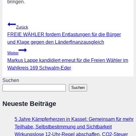
bringen.
Beitragsnavigation
Zurück
FREIE WÄHLER fordern Entlastungen für die Bürger
und Klage gegen den Länderfinanzausgleich
Weiter
Markus Lappe kandidiert erneut für die Freien Wähler im
Wahlkreis 169 Schwalm-Eder
Suchen
Suchen
Neueste Beiträge
5 Jahre Kämpferherzen in Kassel: Gemeinsam für mehr
Teilhabe, Selbstbestimmung und Sichtbarkeit
Wirkungslose 12-Uhr-Regel abschaffen, CO2-Steuer