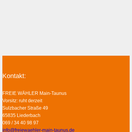
Kontakt:
FREIE WÄHLER Main-Taunus
Vorsitz: ruht derzeit
Sulzbacher Straße 49
65835 Liederbach
069 / 34 40 98 97
info@freiewaehler-main-taunus.de