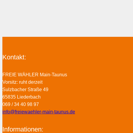
Kontakt:
FREIE WÄHLER Main-Taunus
Vorsitz: ruht derzeit
Sulzbacher Straße 49
65835 Liederbach
069 / 34 40 98 97
info@freiewaehler-main-taunus.de
Informationen: