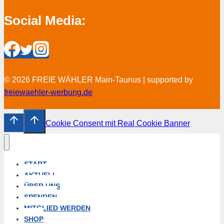
Social Media:
© 2026 FREIE WÄHLER Main-Taunus | supported by
freiewaehler-werbung.de
Cookie Consent mit Real Cookie Banner
START
AKTUELL
ÜBER UNS
SPENDEN
MITGLIED WERDEN
SHOP