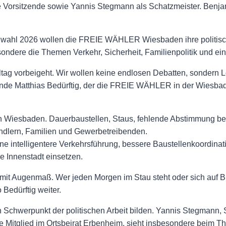
nde Vorsitzende sowie Yannis Stegmann als Schatzmeister. Benj
ahl 2026 wollen die FREIE WÄHLER Wiesbaden ihre politische
ndere die Themen Verkehr, Sicherheit, Familienpolitik und eine
ltag vorbeigeht. Wir wollen keine endlosen Debatten, sondern 
tzende Matthias Bedürftig, der die FREIE WÄHLER in der Wiesba
n in Wiesbaden. Dauerbaustellen, Staus, fehlende Abstimmung
dlern, Familien und Gewerbetreibenden.
e intelligentere Verkehrsführung, bessere Baustellenkoordinati
e Innenstadt einsetzen.
 mit Augenmaß. Wer jeden Morgen im Stau steht oder sich auf 
 Bedürftig weiter.
en Schwerpunkt der politischen Arbeit bilden. Yannis Stegmann
 Mitglied im Ortsbeirat Erbenheim, sieht insbesondere beim T