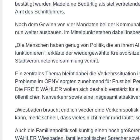
bestätigt wurden Madeleine Bedürftig als stellvertrete
Amt des Schriftführers.
Nach dem Gewinn von vier Mandaten bei der Kommunalw
nun weiter ausbauen. Im Mittelpunkt stehen dabei insbeso
„Die Menschen haben genug von Politik, die an ihrem Al
funktionieren“, erklärte der wiedergewählte Kreisvorsi
Stadtverordnetenversammlung vertritt.
Ein zentrales Thema bleibt dabei die Verkehrssituatio
Probleme im ÖPNV sorgten zunehmend für Frust bei Pen
Die FREIE WÄHLER wollen sich deshalb verstärkt für ein
öffentlichen Nahverkehr sowie eine insgesamt attraktiver
„Wiesbaden braucht endlich wieder eine Verkehrspolitik
kann, merkt schnell, dass vieles nicht mehr rund läuft“, so
Auch die Familienpolitik soll künftig einen noch größer
WÄHLER Wiesbaden, familienpolitischer Sprecher sowie