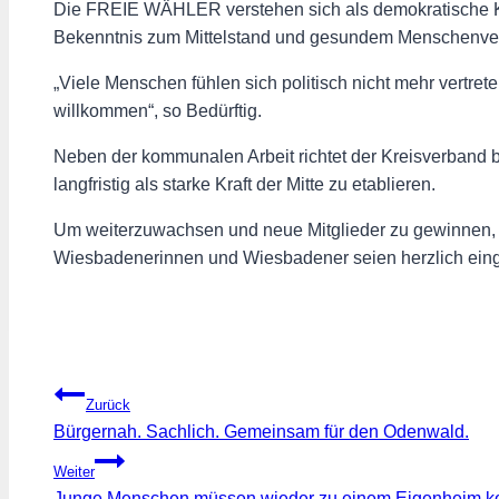
Die FREIE WÄHLER verstehen sich als demokratische Kraft
Bekenntnis zum Mittelstand und gesundem Menschenve
„Viele Menschen fühlen sich politisch nicht mehr vertrete
willkommen“, so Bedürftig.
Neben der kommunalen Arbeit richtet der Kreisverband 
langfristig als starke Kraft der Mitte zu etablieren.
Um weiterzuwachsen und neue Mitglieder zu gewinnen, p
Wiesbadenerinnen und Wiesbadener seien herzlich einge
Beitragsnavigation
Zurück
Bürgernah. Sachlich. Gemeinsam für den Odenwald.
Weiter
Junge Menschen müssen wieder zu einem Eigenheim 