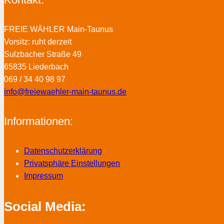
FREIE WÄHLER Main-Taunus
Vorsitz: ruht derzeit
Sulzbacher Straße 49
65835 Liederbach
069 / 34 40 98 97
info@freiewaehler-main-taunus.de
Informationen:
Datenschutzerklärung
Privatsphäre Einstellungen
Impressum
Social Media: