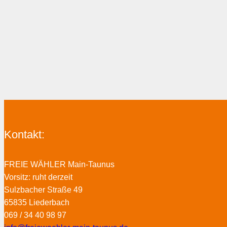
Kontakt:
FREIE WÄHLER Main-Taunus
Vorsitz: ruht derzeit
Sulzbacher Straße 49
65835 Liederbach
069 / 34 40 98 97